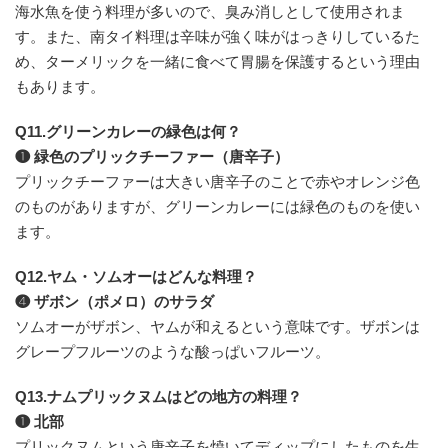
海水魚を使う料理が多いので、臭み消しとして使用されま
す。また、南タイ料理は辛味が強く味がはっきりしているた
め、ターメリックを一緒に食べて胃腸を保護するという理由
もあります。
Q11.グリーンカレーの緑色は何？
❶ 緑色のプリックチーファー（唐辛子）
プリックチーファーは大きい唐辛子のことで赤やオレンジ色
のものがありますが、グリーンカレーには緑色のものを使い
ます。
Q12.ヤム・ソムオーはどんな料理？
❹ ザボン（ポメロ）のサラダ
ソムオーがザボン、ヤムが和えるという意味です。ザボンは
グレープフルーツのような酸っぱいフルーツ。
Q13.ナムプリックヌムはどの地方の料理？
❶ 北部
プリックヌムという唐辛子を焼いてディップにしたものを生