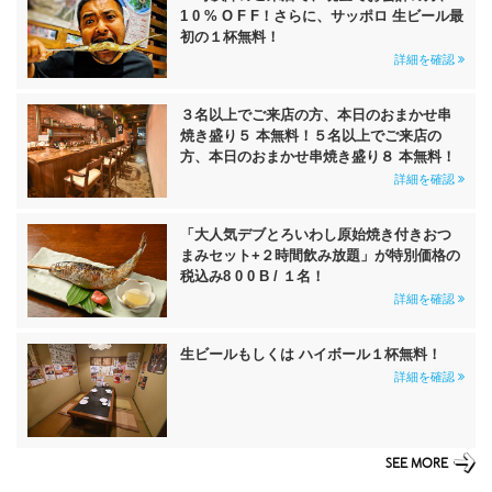
1 0 % O F F！さらに、サッポロ 生ビール最
初の１杯無料！
詳細を確認
３名以上でご来店の方、本日のおまかせ串
焼き盛り５ 本無料！５名以上でご来店の
方、本日のおまかせ串焼き盛り８ 本無料！
詳細を確認
「大人気デブとろいわし原始焼き付きおつ
まみセット+２時間飲み放題」が特別価格の
税込み8 0 0 B / １名！
詳細を確認
生ビールもしくは ハイボール１杯無料！
詳細を確認
SEE MORE