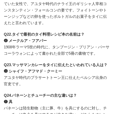
ていた女性で、アユタヤ時代のナライ王のギリシャ人宰相コ
ンスタンティン・フォールコンの妻です。フォイトーンやト
ーンジップなどの卵を使ったポルトガルのお菓子をタイに伝
えたと言われています。
Q22.タイで最初のタイ料理レシピ本の名前は？
❹ メークルア・フアパー
1908年ラーマ5世の時代に、タンプージン・プリアン・パーサ
コーラウォンによって書かれた全部で5冊の書物です。
Q23.マッサマンカレーをタイに伝えたといわれている人は？
❸ シャイフ・アフマド・クーミー
アユタヤ時代のプラサートトーン王に仕えたペルシア出身の
官吏です。
Q24.パネーンとチューチーの主な違いは？
❶ 具
パネーンは陸生動物（主に豚、牛）を具にするのに対し、チ