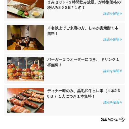
まみセット+２時間飲み放題」が特別価格の
税込み8 0 0 B / １名！
詳細を確認
３名以上でご来店の方、しゃか麦焼酎１本
無料！
詳細を確認
バーガー１つオーダーにつき、 ドリンク１
杯無料！
詳細を確認
ディナー時のみ、黒毛和牛ヒレ串（１本2 6
0 B ）１人につき１本無料！
詳細を確認
SEE MORE