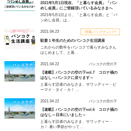
2021年5月1日現在、「と暮らす会員」「バン
めし会員」にご登録頂いているみなさまへ
2021年5月1日より、「と暮らす会員」と「バ
ンめし会員」は...
2021.04.23
特集バックナンバー
駐妻１年生のためのバンコク生活講座
これからの数年をバンコクで暮らすみなさん
はじめまして、と暮...
2021.04.22
バンコクの空の下
【連載】バンコクの空の下vol.7 コロナ禍の
はなし～バンコクに戻ります～
と暮らす読者のみなさま、サワッディー・ピ
ーマイ・タイ・カ！ ...
2021.04.22
バンコクの空の下
【連載】バンコクの空の下vol.6 コロナ禍の
はなし～日本にいました～
と暮らす読者のみなさま、サワッディー・
カ！ 暑い季節がやって...