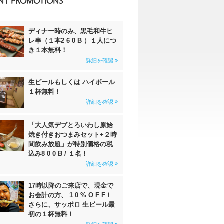
NT PROMOTIONS
ディナー時のみ、黒毛和牛ヒ
レ串（１本2 6 0 B ）１人につ
き１本無料！
詳細を確認
生ビールもしくは ハイボール
１杯無料！
詳細を確認
「大人気デブとろいわし原始
焼き付きおつまみセット+２時
間飲み放題」が特別価格の税
込み8 0 0 B / １名！
詳細を確認
17時以降のご来店で、現金で
お会計の方、 1 0 % O F F！
さらに、サッポロ 生ビール最
初の１杯無料！