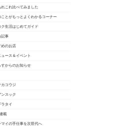
あれこれ比べてみました
のことがもっとよくわかるコーナー
コク生活はじめてガイド
め記事
すめのお店
ニュース＆イベント
らすからのお知らせ
サカコウジ
アンスック
ギラタイ
の連載
ンマイの手仕事を次世代へ