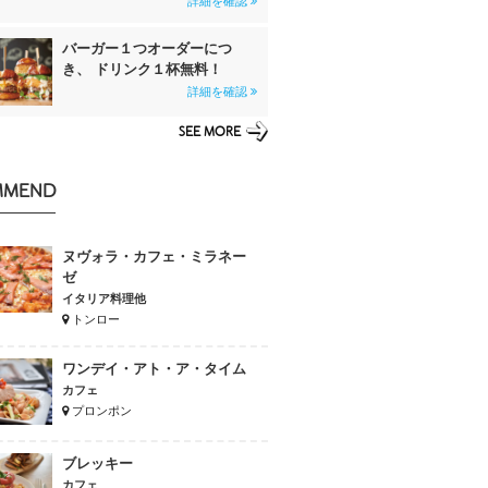
詳細を確認
バーガー１つオーダーにつ
き、 ドリンク１杯無料！
詳細を確認
SEE MORE
MMEND
ヌヴォラ・カフェ・ミラネー
ゼ
イタリア料理他
トンロー
ワンデイ・アト・ア・タイム
カフェ
プロンポン
ブレッキー
カフェ