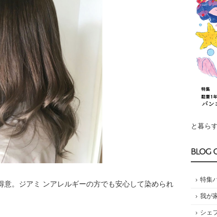
と暮らす
BLOG 
特集
意。ジアミ ンアレルギーの方でも安心して染められ
我が
シェ