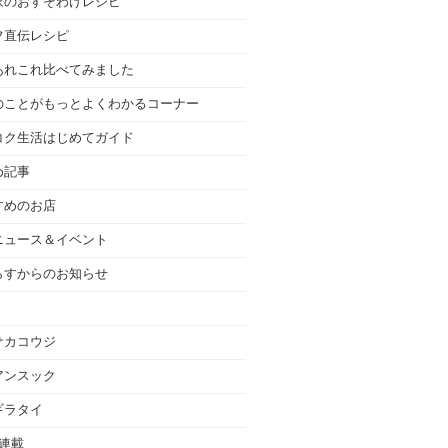
家のおすそわけレシピ
フ直伝レシピ
あれこれ比べてみました
のことがもっとよくわかるコーナー
コク生活はじめてガイド
め記事
すめのお店
ニュース＆イベント
らすからのお知らせ
サカコウジ
アンスック
ギラタイ
の連載