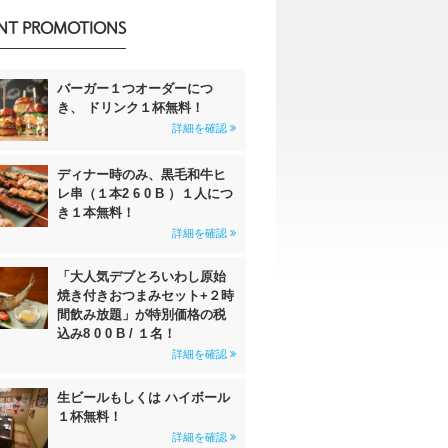
NT PROMOTIONS
バーガー１つオーダーにつ
き、 ドリンク１杯無料！
詳細を確認
ディナー時のみ、黒毛和牛ヒ
レ串（１本2 6 0 B ）１人につ
き１本無料！
詳細を確認
「大人気デブとろいわし原始
焼き付きおつまみセット+２時
間飲み放題」が特別価格の税
込み8 0 0 B / １名！
詳細を確認
生ビールもしくは ハイボール
１杯無料！
詳細を確認