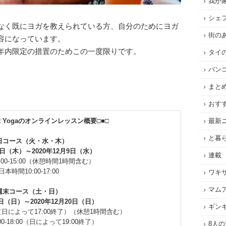
我が
シェ
なく既にヨガを教えられている方、自分のためにヨガ
街の
容になっています。
年内限定の措置のためこの一度限りです。
タイ
バン
まと
おす
eart Yogaのオンラインレッスン概要□■□
最新
と暮
日コース（火・水・木）
月1日（木）～2020年12月9日（水）
連載
00-15:00（休憩時間1時間含む）
日本時間10:00-17:00
ワキ
マム
週末コース（土・日）
4日（日）～2020年12月20日（日）
ギン
00（日によって17:00終了）（休憩1時間含む）
0-18:00（日によって19:00終了）
8人