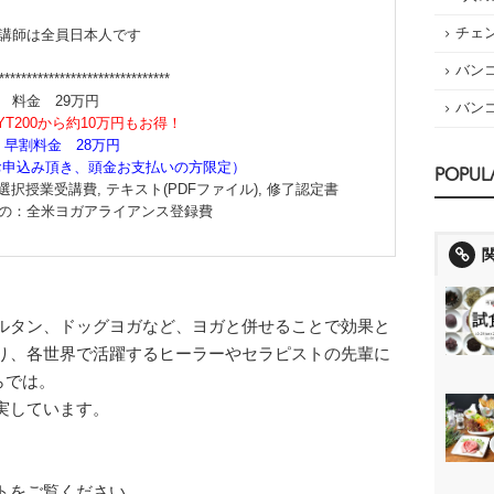
チェ
講師は全員日本人です
バン
*******************************
料金 29万円
バン
YT200から約10万円もお得！
早割料金 28万円
にお申込み頂き、頭金お支払いの方限定）
POPUL
択授業受講費, テキスト(PDFファイル), 修了認定書
の：全米ヨガアライアンス登録費
ルタン、ドッグヨガなど、ヨガと併せることで効果と
り、各世界で活躍するヒーラーやセラピストの先輩に
ならでは。
実しています。
トをご覧ください