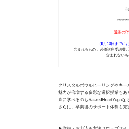
※
********
通常のR
（9月10日まで
含まれるもの：必修講座受講費, 選
含まれないも
クリスタルボウルヒーリングやキー
魅力が倍増する多彩な選択授業もあ
直に学べるのもSacredHeartYoga
さらに、卒業後のサポート体制も充
▶詳細・お申込み方法はウェブサイ