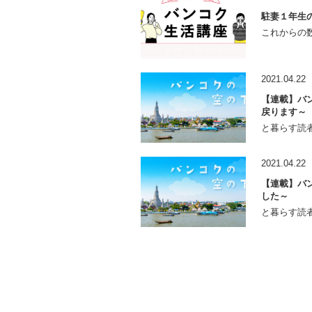
駐妻１年生
これからの数
2021.04.22
【連載】バン
戻ります～
と暮らす読者
2021.04.22
【連載】バン
した～
と暮らす読者