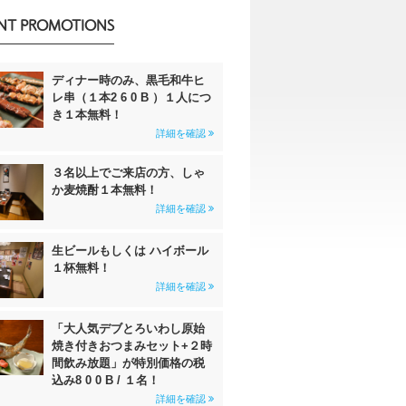
NT PROMOTIONS
ディナー時のみ、黒毛和牛ヒ
レ串（１本2 6 0 B ）１人につ
き１本無料！
詳細を確認
３名以上でご来店の方、しゃ
か麦焼酎１本無料！
詳細を確認
生ビールもしくは ハイボール
１杯無料！
詳細を確認
「大人気デブとろいわし原始
焼き付きおつまみセット+２時
間飲み放題」が特別価格の税
込み8 0 0 B / １名！
詳細を確認