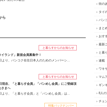
街の
タイ
から
バン
まと
おす
最新
と暮らすからのお知らせ
と暮
タイランド」新規会員募集中！
月1日より、バンコク在住日本人のためのメンバーシ...
連載
ワキ
マム
と暮らすからのお知らせ
月1日現在、「と暮らす会員」「バンめし会員」にご登録頂
ギン
なさまへ
8人
月1日より、「と暮らす会員」と「バンめし会員」は...
チェ
特集バックナンバー