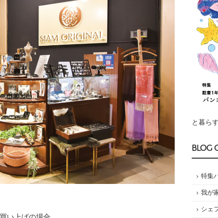
と暮らす
BLOG 
特集
我が
シェ
上お買い上げの場合