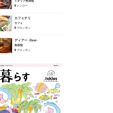
イタリア料理他
トンロー
カフェチリ
カフェ
プロンポン
ディアー -Dear-
美容院
プロンポン