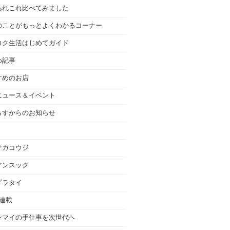
あれこれ比べてみました
のことがもっとよくわかるコーナー
コク生活はじめてガイド
め記事
すめのお店
ニュース＆イベント
らすからのお知らせ
サカコウジ
アンスック
ギラタイ
の連載
ンマイの手仕事を次世代へ