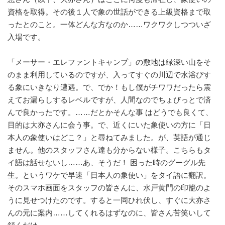
資格を取得。その後１人で象の世話ができる上級資格まで取
ったとのこと。一体どんな方なのか……ワクワクしつついざ
入場です。
「メーサー・エレファントキャンプ」の敷地は緑深い山をそ
のまま利用しているのですが、入ってすぐの川辺で水浴びす
る象にいきなり遭遇。で、でか！もし僕がチワワだったら震
えてお漏らしするレベルですが、人間なのでちょびっとで済
んで良かったです。……だとかそんな事 はどうでも良くて、
目的は大亦さんに会う事。で、近くにいた象使いの方に「日
本人の象使いはどこ？」と尋ねてみました。が、英語が通じ
ません。他のスタッフさん達も分からない様子。こちらもタ
イ語は話せないし……あ、そうだ！ 困った時のグーグル先
生。というワケで早速「日本人の象使い」をタイ語に翻訳。
そのスマホ画面をスタッフの皆さんに、水戸黄門の印籠のよ
うに見せつけたのです。すると一同ひれ伏し、すぐに大亦さ
んの元に案内……してくれるはずなのに、皆さん苦笑いして