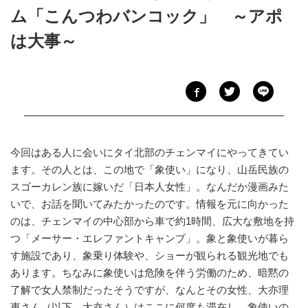
ム「こんつわバンコック」 ～アポ
は大事～
今回はある人に会いにタイ北部のチェンマイにやってきてい
ます。その人とは、この地で「象使い」になり、山岳民族の
スゴーカレン族に嫁いだ「日本人女性」。なんだか漫画みた
いで、お話を聞いてみたかったのです。情報を元に向かった
のは、チェンマイの中心部から車で約1時間、広大な敷地を持
つ「メーサー・エレファントキャンプ」。象と象使いが暮ら
す施設であり、象乗り体験や、ショーが観られる観光地でも
あります。ちなみに象使いは危険を伴う労働のため、暗黙の
了解で女人禁制だったそうですが、なんとその女性、大亦理
恵さん（以下、大亦さん）はここに何度も滞在し、象使いの