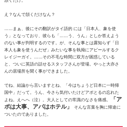
頷くだけ。
え？なんで頷くだけなん？
……まぁ、後にその翻訳がタイ語的 には「日本人、象を使
う」となっており、彼らも「……う、うん」としか答えよう
のない事が判明するのです。が、そんな事とは露知らず「日
本人も象を使うんだぜ」みたいな事を執拗にアピールするク
レイジーガイ。……その不毛な時間に双方が困惑している
と、ついに英語の話せるスタッフさんが登場。やっと大亦さ
んの居場所を聞く事ができました。
でね、結論から言いますとね、「今はちょうど日本に一時帰
国中」だって。うん、今さら気付いたけどアポとるの忘れた
「ア
よね。えへへ（泣）。大人としての常識のなさを痛感。
ポは大事、アパはホテル」
そんな言葉を胸に帰途に
ついたのでありました。