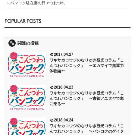
バンコク駐在妻の日々つれづれ
POPULAR POSTS
関連の投稿
2017.04.27
ワキサカコウジのなりゆき観光コラム「こ
んつわバンコック」 〜エカマイで無重力
体験編〜
2018.04.23
ワキサカコウジのなりゆき観光コラム「こ
んつわバンコック」 〜古都アユタヤで象
に乗る〜
2018.04.24
ワキサカコウジのなりゆき観光コラム「こ
んつわバンコック」 〜バンコクのゲイタ