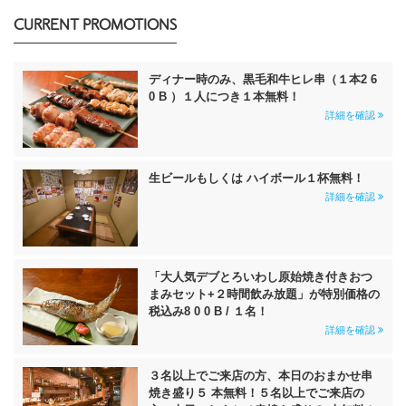
CURRENT PROMOTIONS
ディナー時のみ、黒毛和牛ヒレ串（１本2 6
0 B ）１人につき１本無料！
詳細を確認
生ビールもしくは ハイボール１杯無料！
詳細を確認
「大人気デブとろいわし原始焼き付きおつ
まみセット+２時間飲み放題」が特別価格の
税込み8 0 0 B / １名！
詳細を確認
３名以上でご来店の方、本日のおまかせ串
焼き盛り５ 本無料！５名以上でご来店の