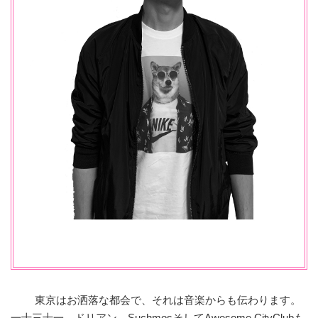
東京はお洒落な都会で、それは音楽からも伝わります。
一十三十一、ドリアン、SuchmosそしてAwesome CityClubも