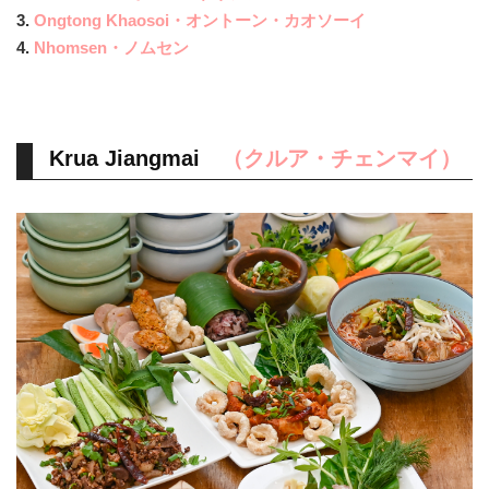
3.
Ongtong Khaosoi・オントーン・カオソーイ
4.
Nhomsen・ノムセン
Krua Jiangmai
（クルア・チェンマイ）