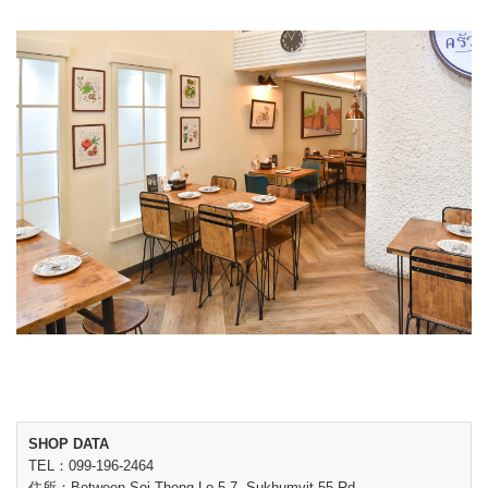
SHOP DATA
TEL：099-196-2464
住所：Between Soi Thong Lo 5-7, Sukhumvit 55 Rd.