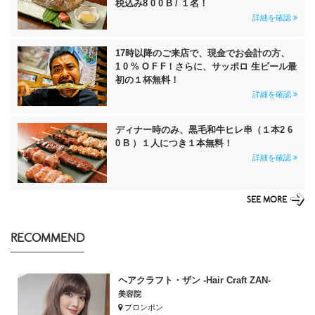
税込み8 0 0 B / １名！
詳細を確認
17時以降のご来店で、現金でお会計の方、
1 0 % O F F！さらに、サッポロ 生ビール最
初の１杯無料！
詳細を確認
ディナー時のみ、黒毛和牛ヒレ串（１本2 6
0 B ）１人につき１本無料！
詳細を確認
SEE MORE
RECOMMEND
ヘアクラフト・ザン -Hair Craft ZAN-
美容院
プロンポン