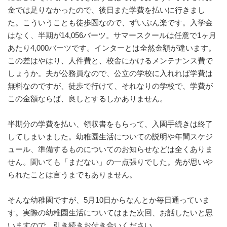
金では足りなかったので、後日また学費を払いに行きまし
た。こういうことも徒歩圏なので、ずいぶん楽です。入学金
はなく、半期が14,056バーツ。サマースクールは任意で1ヶ月
あたり4,000バーツです。インターとは全然金額が違います。
この差はやはり、人件費と、校舎にかけるメンテナンス費で
しょうか。夫が公務員なので、公立の学校に入れれば学費は
無料なのですが、徒歩で行けて、それなりの学校で、学費が
この金額ならば、良しとするしかありません。
半期分の学費を払い、領収書をもらって、入園手続きは終了
してしまいました。幼稚園生活についての説明や年間スケジ
ュール、準備するものについてのお知らせなどは全くありま
せん。聞いても「まだない」の一点張りでした。先が思いや
られたことは言うまでもありません。
そんな幼稚園ですが、5月10日からなんとか毎日通っていま
す。実際の幼稚園生活についてはまた次回、お話したいと思
いますので、引き続きお付き合いください。