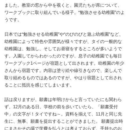
ました。教室の窓から中を覗くと、園児たちが席について、
ワークブックに取り組んでいる様子。“勉強させる幼稚園”のよ
うです。
日本では“勉強させる幼稚園”や“のびのびと遊ぶ幼稚園”など、
幼稚園によって特色や雰囲気が様々ですが、タイの一般的な
幼稚園は、勉強し、そしてお昼寝をするところが多いようで
す。入園してからわかったのですが、息子の幼稚園でも毎日
ワークブック1ページが宿題として出されます。幼稚園の年少
さんから宿題です。内容は塗り絵や線引きなので、楽しんで
取り組めるものではあるのですが、やはり宿題として出され
ることに抵抗を感じてしまいます。
話は戻りますが、願書は年明けからと言っていたにも関わら
ず、12月のある日、学校の前を歩いていたら、「願書受付
中」の文字が！タイですね～。資料を揃えて、11月と同じ先
生に、無事、願書を提出することができました。 願書提出時
にまさかその場で学費を払うとは考えておらず、手持ちのお