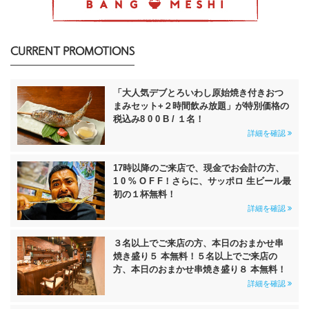
CURRENT PROMOTIONS
「大人気デブとろいわし原始焼き付きおつ
まみセット+２時間飲み放題」が特別価格の
税込み8 0 0 B / １名！
詳細を確認
17時以降のご来店で、現金でお会計の方、
1 0 % O F F！さらに、サッポロ 生ビール最
初の１杯無料！
詳細を確認
３名以上でご来店の方、本日のおまかせ串
焼き盛り５ 本無料！５名以上でご来店の
方、本日のおまかせ串焼き盛り８ 本無料！
詳細を確認