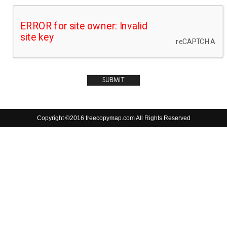
Copyright ©2016 freecopymap.com All Rights Reserved