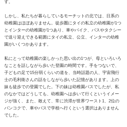
す。
しかし、私たちが暮らしているモーチットの北では、日系の
幼稚園はほぼありません。徒歩圏にタイの私立の幼稚園が1つ
とインターの幼稚園が1つあり、車やバイク、バスやタクシー
で送り迎えできる範囲にタイの私立、公立、インターの幼稚
園がいくつかあります。
私にとって幼稚園の楽しかった思い出の1つが、母といろいろ
なことを話しながら歩いた登園の時間です。手をつないで、
子どもの足で15分弱くらいの道を、当時話題の人、宇宙飛行
士の毛利衛さんの話をしながら歩いた記憶があります。上の
妹も徒歩での登園でした。下の妹は幼稚園バスでしたが、私
のなかではどうしても、幼稚園へは歩いて行くというイメー
ジが強く、また、敢えて、常に渋滞が世界ワースト1、2位の
バンコクで、車やバスで学校へ行くという選択はありません
でした。