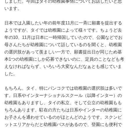
しました。今回はタイの幼稚園事情についてお話したいと思
います。
日本では入園したい年の前年度11月に一斉に願書を提出する
ようですが、タイでは幼稚園によって様々です。ちょうど去
年の10、11月は日本に一時帰国していたので、公園などでお
母さんたちが幼稚園について話しているのを聞くと、幼稚園
の選択肢があって羨ましい一方で、願書提出日が同じため基
本1つの幼稚園にしか応募できないのに、定員のことなども考
えなければならず、いろいろ大変なんだなぁとも感じていま
した。
もちろん、タイ、特にバンコクでは幼稚園の選択肢は多いで
す。日系やインターナショナルスクール（以降インター）の
幼稚園もありますし、タイの私立、そして公立の幼稚園もも
ちろんあります。駐在の方たちは日系やインターの幼稚園に
お子さんを通わせているのがほとんどのようです。スクンビ
ットエリアからだと幼稚園バスがあるので、登園にも便利で