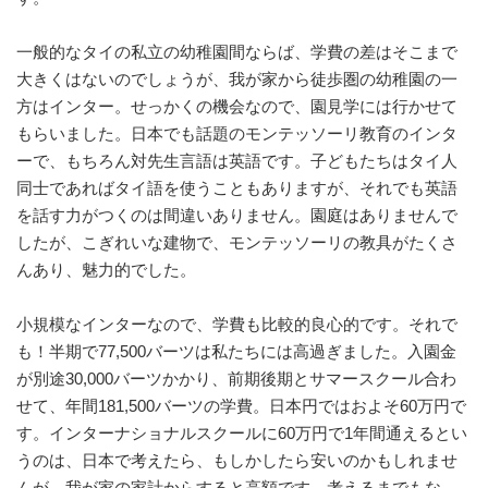
一般的なタイの私立の幼稚園間ならば、学費の差はそこまで
大きくはないのでしょうが、我が家から徒歩圏の幼稚園の一
方はインター。せっかくの機会なので、園見学には行かせて
もらいました。日本でも話題のモンテッソーリ教育のインタ
ーで、もちろん対先生言語は英語です。子どもたちはタイ人
同士であればタイ語を使うこともありますが、それでも英語
を話す力がつくのは間違いありません。園庭はありませんで
したが、こぎれいな建物で、モンテッソーリの教具がたくさ
んあり、魅力的でした。
小規模なインターなので、学費も比較的良心的です。それで
も！半期で77,500バーツは私たちには高過ぎました。入園金
が別途30,000バーツかかり、前期後期とサマースクール合わ
せて、年間181,500バーツの学費。日本円ではおよそ60万円で
す。インターナショナルスクールに60万円で1年間通えるとい
うのは、日本で考えたら、もしかしたら安いのかもしれませ
んが、我が家の家計からすると高額です。考えるまでもな