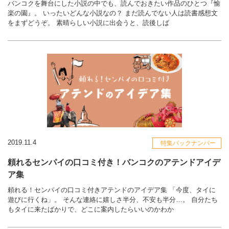
バンコクを舞台にした小説の中でも、読んでおきたい作品のひとつ『愉
楽の園』。 いったいどんな小説なの？ まだ読んでない人は読書感想文
をまずどうぞ。 素晴らしい小説に出会うと、読後しば
2019.11.4
特集バックナンバー
頼れるセンパイの口コミ付き！バンコクのアテンドアイデ
ア集
頼れる！センパイの口コミ付きアテンドのアイデア集 「今度、タイに
遊びに行くね」。 そんな連絡に嬉しさ半分、不安も半分…。 自分たち
もタイに来たばかりで、どこに案内したらいいのかわか