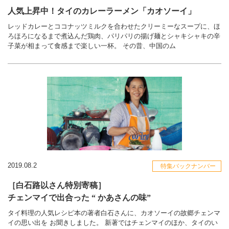
人気上昇中！タイのカレーラーメン「カオソーイ」
レッドカレーとココナッツミルクを合わせたクリーミーなスープに、ほ
ろほろになるまで煮込んだ鶏肉、パリパリの揚げ麺とシャキシャキの辛
子菜が相まって食感まで楽しい一杯。 その昔、中国のム
2019.08.2
特集バックナンバー
［白石路以さん特別寄稿］
チェンマイで出合った “ かあさんの味”
タイ料理の人気レシピ本の著者白石さんに、カオソーイの故郷チェンマ
イの思い出を お聞きしました。 新著ではチェンマイのほか、タイのい