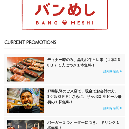
CURRENT PROMOTIONS
ディナー時のみ、黒毛和牛ヒレ串（１本2 6
0 B ）１人につき１本無料！
詳細を確認
17時以降のご来店で、現金でお会計の方、
1 0 % O F F！さらに、サッポロ 生ビール最
初の１杯無料！
詳細を確認
バーガー１つオーダーにつき、 ドリンク１
杯無料！