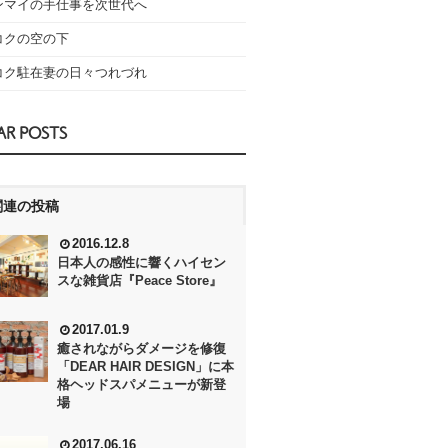
ンマイの手仕事を次世代へ
コクの空の下
コク駐在妻の日々つれづれ
AR POSTS
関連の投稿
2016.12.8
日本人の感性に響くハイセン
スな雑貨店『Peace Store』
2017.01.9
癒されながらダメージを修復
「DEAR HAIR DESIGN」に本
格ヘッドスパメニューが新登
場
2017.06.16