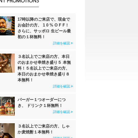
NT PROMOTIONS
17時以降のご来店で、現金で
お会計の方、 1 0 % O F F！
さらに、サッポロ 生ビール最
初の１杯無料！
詳細を確認
３名以上でご来店の方、本日
のおまかせ串焼き盛り５ 本無
料！５名以上でご来店の方、
本日のおまかせ串焼き盛り８
本無料！
詳細を確認
バーガー１つオーダーにつ
き、 ドリンク１杯無料！
詳細を確認
３名以上でご来店の方、しゃ
か麦焼酎１本無料！