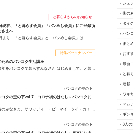
シェ
街の
と暮らすからのお知らせ
タイ
月1日現在、「と暮らす会員」「バンめし会員」にご登録頂
なさまへ
バン
月1日より、「と暮らす会員」と「バンめし会員」は...
まと
特集バックナンバー
おす
のためのバンコク生活講座
最新
年をバンコクで暮らすみなさん はじめまして、と暮...
と暮
連載
バンコクの空の下
ワキ
コクの空の下vol.7 コロナ禍のはなし～バンコクに
マム
のみなさま、サワッディー・ピーマイ・タイ・カ！ ...
ギン
8人
バンコクの空の下
コクの空の下vol.6 コロナ禍のはなし～日本にいま