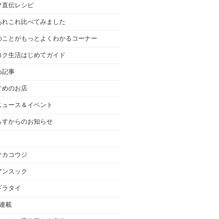
フ直伝レシピ
あれこれ比べてみました
のことがもっとよくわかるコーナー
コク生活はじめてガイド
め記事
すめのお店
ニュース＆イベント
らすからのお知らせ
サカコウジ
アンスック
ギラタイ
の連載