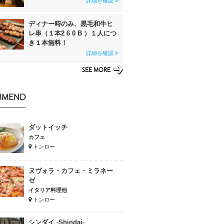
詳細を確認
ディナー時のみ、黒毛和牛ヒ
レ串（１本2 6 0 B ）１人につ
き１本無料！
詳細を確認
SEE MORE
MMEND
ダットイッチ
カフェ
トンロー
ヌヴォラ・カフェ・ミラネー
ゼ
イタリア料理他
トンロー
シンダイ -Shindai-