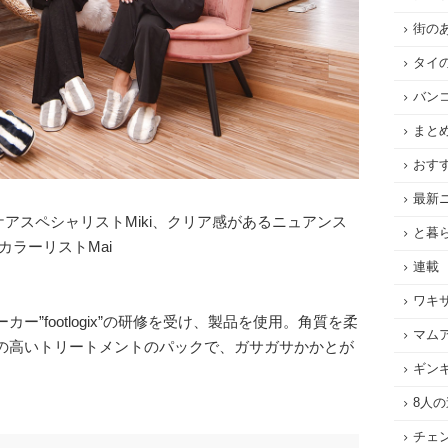
街の
タイ
バン
まと
おす
最新
ケアスペシャリストMiki、クリア感があるニュアンス
と暮
ンカラーリストMai
連載
ワキ
”footlogix”の研修を受け、製品を使用。角質を柔
マム
いトリートメントのパックで、ガサガサかかとが
ギン
8人
チェ