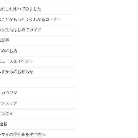
あれこれ比べてみました
のことがもっとよくわかるコーナー
コク生活はじめてガイド
め記事
すめのお店
ニュース＆イベント
らすからのお知らせ
サカコウジ
アンスック
ギラタイ
の連載
ンマイの手仕事を次世代へ