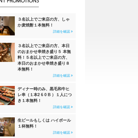
NT PROMOTIONS
３名以上でご来店の方、しゃ
か麦焼酎１本無料！
詳細を確認
３名以上でご来店の方、本日
のおまかせ串焼き盛り５ 本無
料！５名以上でご来店の方、
本日のおまかせ串焼き盛り８
本無料！
詳細を確認
ディナー時のみ、黒毛和牛ヒ
レ串（１本2 6 0 B ）１人につ
き１本無料！
詳細を確認
生ビールもしくは ハイボール
１杯無料！
詳細を確認