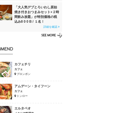
「大人気デブとろいわし原始
焼き付きおつまみセット+２時
間飲み放題」が特別価格の税
込み8 0 0 B / １名！
詳細を確認
SEE MORE
MMEND
カフェチリ
カフェ
プロンポン
アムデーン・タイフーン
カフェ
トンロー
エルタペオ