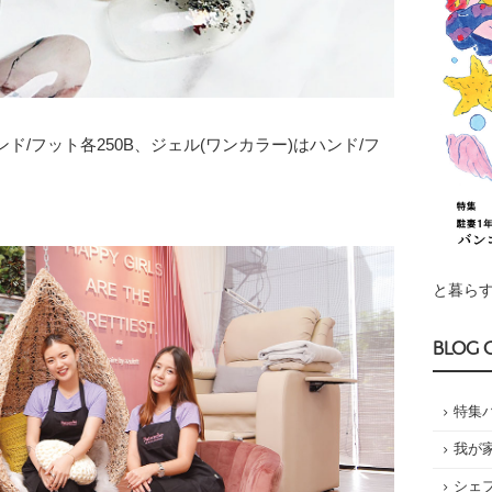
゙/フット各250B、ジェル(ワンカラー)はハンド/フ
と暮らす
BLOG 
特集
我が
シェ