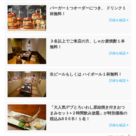
バーガー１つオーダーにつき、 ドリンク１
杯無料！
詳細を確認
３名以上でご来店の方、しゃか麦焼酎１本
無料！
詳細を確認
生ビールもしくは ハイボール１杯無料！
詳細を確認
「大人気デブとろいわし原始焼き付きおつ
まみセット+２時間飲み放題」が特別価格の
税込み8 0 0 B / １名！
詳細を確認