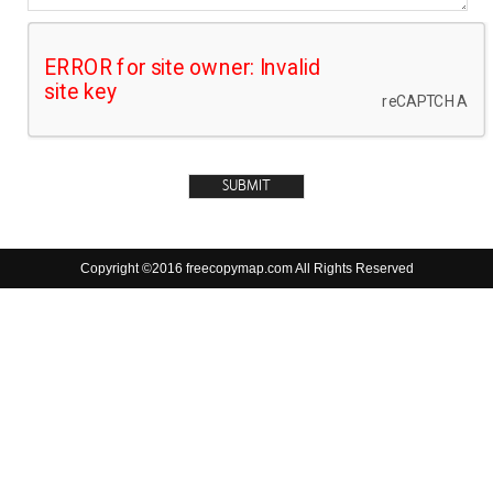
Copyright ©2016 freecopymap.com All Rights Reserved