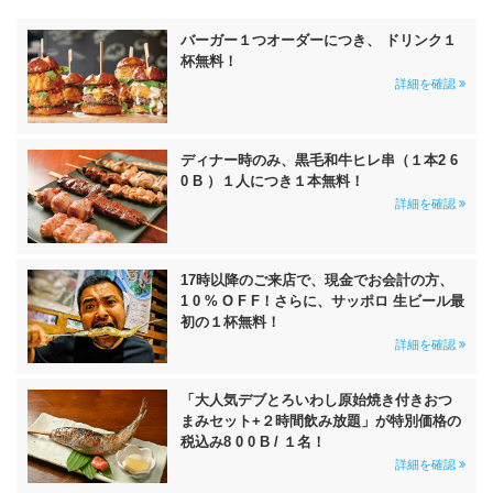
バーガー１つオーダーにつき、 ドリンク１
杯無料！
詳細を確認
ディナー時のみ、黒毛和牛ヒレ串（１本2 6
0 B ）１人につき１本無料！
詳細を確認
17時以降のご来店で、現金でお会計の方、
1 0 % O F F！さらに、サッポロ 生ビール最
初の１杯無料！
詳細を確認
「大人気デブとろいわし原始焼き付きおつ
まみセット+２時間飲み放題」が特別価格の
税込み8 0 0 B / １名！
詳細を確認