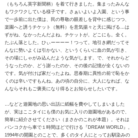
（もちろん英字新聞柄）を着て行きました。集まったみんな
もワクワクしている様子です。さぁいよいよ入園、という事
で一歩前に出た僕は、民の尊敬の眼差しを背中に感じつつ、
楽園へと誘うチケット（無料）を意気揚々と天に掲げる…は
ずがね、なかったんだよね。チケットが。どこにも。全く。
たぶん落とした。ひぃーーーー！つって。地引き網だってそ
んなに勢いよくは引かない、というくらいに血の気が引き、
その場にしゃがみ込んだような気がします。で、それからど
うなったのか、どう謝ったのか、その後の記憶が全くないの
です。気が付けば家だったよね。思春期に異性の前で恥をか
くのは辛いですもんね。あの頃の自分に、大人になれば、な
んならそれもご褒美になり得るとお知らせしたいです。
…などと遊園地の思い出話に紙幅を費やしてしまいました
が、実はここタイにも僕のお気に入りの遊園地があるので、
簡単に紹介させてください（まさかのこれが本題）。それは
バンコクから車で１時間ほどで行ける『DREAM WORLD』。
1994年の開園とのことで、多くのタイ人にとってお馴染みの