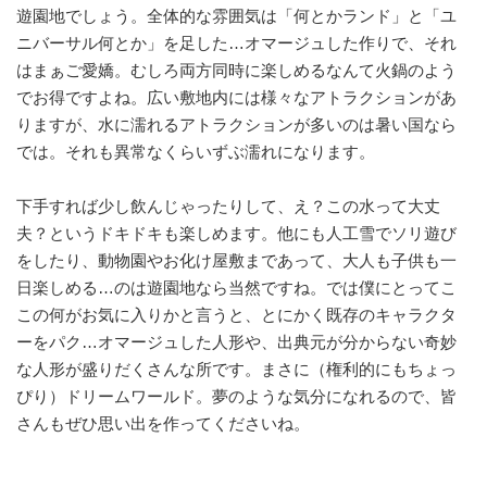
遊園地でしょう。全体的な雰囲気は「何とかランド」と「ユ
ニバーサル何とか」を足した…オマージュした作りで、それ
はまぁご愛嬌。むしろ両方同時に楽しめるなんて火鍋のよう
でお得ですよね。広い敷地内には様々なアトラクションがあ
りますが、水に濡れるアトラクションが多いのは暑い国なら
では。それも異常なくらいずぶ濡れになります。
下手すれば少し飲んじゃったりして、え？この水って大丈
夫？というドキドキも楽しめます。他にも人工雪でソリ遊び
をしたり、動物園やお化け屋敷まであって、大人も子供も一
日楽しめる…のは遊園地なら当然ですね。では僕にとってこ
この何がお気に入りかと言うと、とにかく既存のキャラクタ
ーをパク…オマージュした人形や、出典元が分からない奇妙
な人形が盛りだくさんな所です。まさに（権利的にもちょっ
ぴり）ドリームワールド。夢のような気分になれるので、皆
さんもぜひ思い出を作ってくださいね。